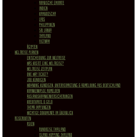
Arabische Emirate
Indien
Kambodscha
Laos
Philippinen
Sri Lanka
Thailand
Vietnam
Ägypten
WELTREISE PLANEN
Entscheidung zur Weltreise
Was kostet eine Weltreise?
Weltreise Zeitplan
One Way Ticket?
Job kündigen
Wohnung Kündigen, Untervermietung & Abmeldung aus Deutschland
Krankenkasse abmelden
Auslandskrankenversicherungen
Kreditkarte & Geld
Thema Impfungen
Wichtige Dokumente im Überblick
REISEROUTEN
Asien
Rundreise Thailand
Island Hopping Thailand