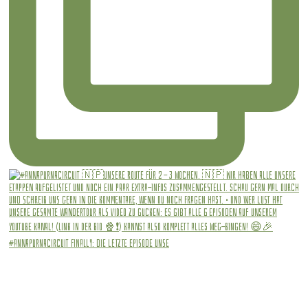
#annapurnacircuit Finally: die letzte Episode unse