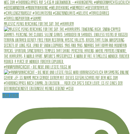
Majestic peaks reaching for the sky, The #Himalaya
#annapurnacircuit • Die Neue und letzte Folge wi
Mehr sehen!