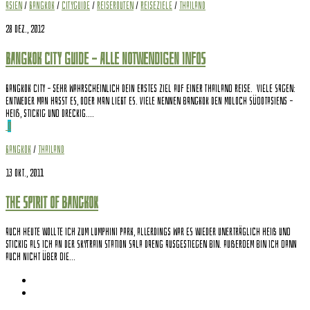
Asien
/
Bangkok
/
Cityguide
/
Reiserouten
/
Reiseziele
/
Thailand
28 Dez., 2012
Bangkok City Guide – alle notwendigen Infos
Bangkok City – sehr wahrscheinlich dein erstes Ziel auf einer Thailand Reise. Viele sagen:
Entweder man hasst es, oder man liebt es. Viele nennen Bangkok den Moloch Südotasiens –
heiß, stickig und dreckig....
0
Bangkok
/
Thailand
13 Okt., 2011
The Spirit of Bangkok
Auch heute wollte ich zum Lumphini Park, allerdings war es wieder unerträglich heiß und
stickig als ich an der Skytrain Station Sala Daeng ausgestiegen bin. Außerdem bin ich dann
auch nicht über die...