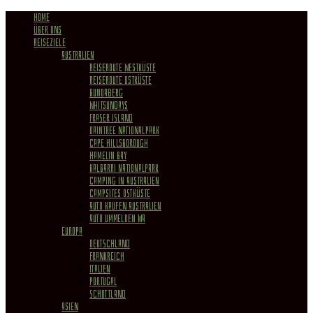
HOME
ÜBER UNS
REISEZIELE
Australien
Reiseroute Westküste
Reiseroute Ostküste
Bundaberg
Whitsundays
Fraser Island
Daintree Nationalpark
Cape Hillsborough
Hamelin Bay
Kalbarri Nationalpark
Camping in Australien
Campsites Ostküste
Auto kaufen Australien
Auto ummelden WA
Europa
Deutschland
Frankreich
Italien
Portugal
Schottland
Asien