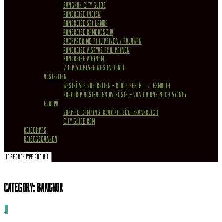
Bangkok City Guide
Rundreise Indien
Rundreise Sri Lanka
Rundreise Kambodscha
Backpacking Philippinen / Palawan
Rundreise Visayas Philippinen
Rundreise Vietnam
7 Top Sightseeings in Dubai
Australien
Westküste Australien – Route Perth → Exmouth
Roadtrip Australien Ostküste – von Cairns nach Sydney
Europa
Surf- & Camping-Roadtrip Süd-Frankreich
City Guide Rom
REISETIPPS
REISEGEDANKEN
Category:
Bangkok
0