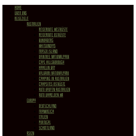
HOME
ÜBER UNS
REISEZIELE
Australien
Reiseroute Westküste
Reiseroute Ostküste
Bundaberg
Whitsundays
Fraser Island
Daintree Nationalpark
Cape Hillsborough
Hamelin Bay
Kalbarri Nationalpark
Camping in Australien
Campsites Ostküste
Auto kaufen Australien
Auto ummelden WA
Europa
Deutschland
Frankreich
Italien
Portugal
Schottland
Asien