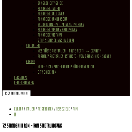
Bangkok City Guide
Rundreise Indien
Rundreise Sri Lanka
Rundreise Kambodscha
Backpacking Philippinen / Palawan
Rundreise Visayas Philippinen
Rundreise Vietnam
7 Top Sightseeings in Dubai
Australien
Westküste Australien – Route Perth → Exmouth
Roadtrip Australien Ostküste – von Cairns nach Sydney
Europa
Surf- & Camping-Roadtrip Süd-Frankreich
City Guide Rom
REISETIPPS
REISEGEDANKEN
Europa
/
Italien
/
Reiserouten
/
Reiseziele
/
Rom
0
72 Stunden in Rom – Rom Stadtrundgang