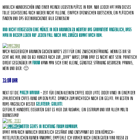
Wirklich Wunderschön und einer meiner liebsten Plätze in Rom. Nur leider hat man dieses
tolle Sightseeing auch wieder nicht alleine. Einfach dazwischen quetschen, ein Plätzchen
finden und das beeindruckende Bild genießen!
Und nicht vergessen eine Münze in den Brunnen zu werfen! Das garantiert angeblich, dass
man in diesem Leben auf jeden Fall noch mal zurück kommt nach Rom.
Nach ausgiebigem Brunnen gucken wird’s Zeit für eine Zwischenstärkung. Wenn es Dir so
geht wie mir, und Du bei Hunger auch zur „Diva“ wirst, dann darf es nicht weit sein: Praktisch
direkt gegenüber im
Forno
kann man sich eine kleine, günstige Stärkung besorgen: Paninis,
Wein und Bier. 🙂
15:00 Uhr
Next ist die
Piazza Navona
– Zeit für einen kleinen Caffee oder Latte (oder Vino) in einem der
zahlreichen Cafes rund um den Platz. Danach zum Nachtisch noch ein Gelati. Am besten in
Roms angeblich bester
Gelateria: Giolotti
.
Gefühlte Hunderte Eissorten gibt es hier zur Auswahl. Ein Eistraum und vor allem molto
buonissimo!
Weiter gehts in Richtung Forum Romanum.
Damit man auch wirklich ordentlich gestärkt und entspannt bei den römisch-
mittelalterlichen Ruinen ankommt, empfehle ich vorher noch einen guten
Vino Rosso
zu