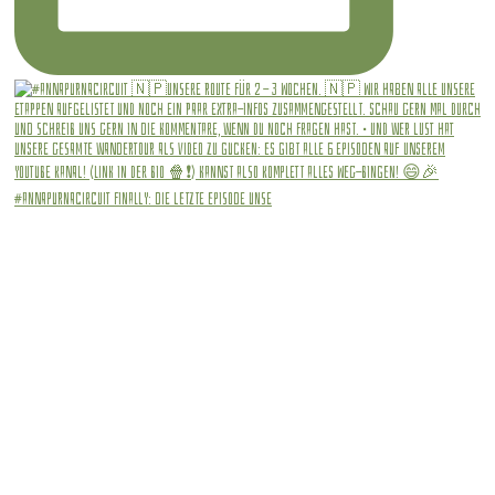
#annapurnacircuit Finally: die letzte Episode unse