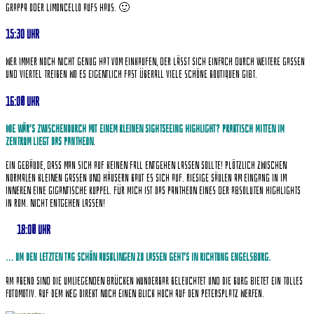
Grappa oder Limoncello aufs Haus. 🙂
15:30 Uhr
Wer immer noch nicht genug hat vom Einkaufen, der lässt sich einfach durch weitere Gassen
und Viertel treiben wo es eigentlich fast überall viele schöne Boutiquen gibt.
16:00 Uhr
Wie wär’s zwischendurch mit einem kleinen Sightseeing Highlight? Praktisch mitten im
Zentrum liegt das
Pantheon
.
Ein Gebäude, dass man sich auf keinen Fall entgehen lassen sollte! Plötzlich zwischen
normalen kleinen Gassen und Häusern baut es sich auf. Riesige Säulen am Eingang in im
Inneren eine gigantische Kuppel. Für mich ist das Pantheon eines der absoluten Highlights
in Rom. Nicht entgehen lassen!
18:00 Uhr
… um den letzten Tag schön ausklingen zu lassen geht’s in Richtung Engelsburg.
Am Abend sind die umliegenden Brücken wunderbar beleuchtet und die Burg bietet ein tolles
Fotomotiv. Auf dem Weg direkt noch einen Blick hoch auf den Petersplatz werfen.