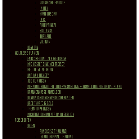
Arabische Emirate
Indien
Kambodscha
Laos
Philippinen
Sri Lanka
Thailand
Vietnam
Ägypten
WELTREISE PLANEN
Entscheidung zur Weltreise
Was kostet eine Weltreise?
Weltreise Zeitplan
One Way Ticket?
Job kündigen
Wohnung Kündigen, Untervermietung & Abmeldung aus Deutschland
Krankenkasse abmelden
Auslandskrankenversicherungen
Kreditkarte & Geld
Thema Impfungen
Wichtige Dokumente im Überblick
REISEROUTEN
Asien
Rundreise Thailand
Island Hopping Thailand