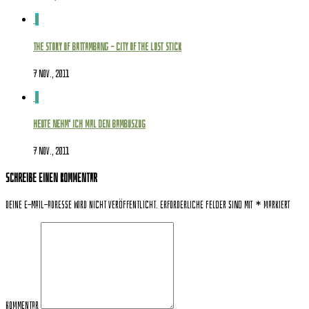
0
The story of Battambang – city of the lost stick
7 Nov., 2011
0
Heute nehm‘ ich mal den Bambuszug
7 Nov., 2011
Schreibe einen Kommentar
Deine E-Mail-Adresse wird nicht veröffentlicht.
Erforderliche Felder sind mit
*
markiert
Kommentar