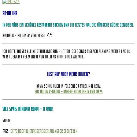
20:00 Uhr
In der Nähe ein schönes Restaurant suchen und ein letztes mal die römische Küche genießen.
Natürlich mit einem Vino Rosso. 🙂
Ich hoffe, dieser kleine Stadtrundgang hilft dir bei deiner eigenen Planung weiter und du
wirst genauso verzaubert von Italiens Hauptstadt wie wir.
Lust auf noch mehr Italien?
Dann schau auch in folgende Artikel mal rein:
Ein Tag in Venedig – Unsere Highlights und Tipps
Viel Spaß in Roma!
Roma – ti amo!
Share
Tags:
Cityguide
Italien
Reise
Reiseplanung
Reiseroute
Rom