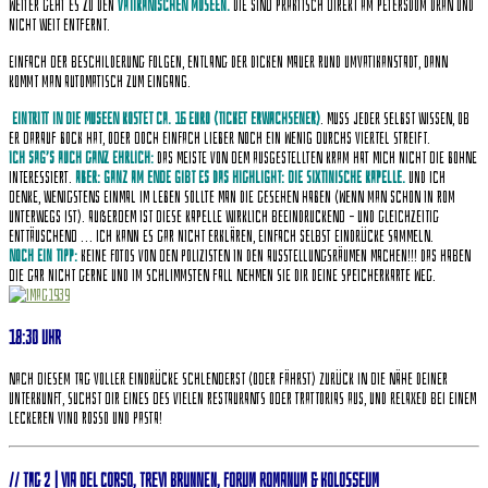
Weiter geht es zu den
vatikanischen Museen.
Die sind praktisch direkt am Petersdom dran und
nicht weit entfernt.
Einfach der Beschilderung folgen, entlang der dicken Mauer rund umVatikanstadt, dann
kommt man automatisch zum Eingang.
Eintritt in die Museen kostet ca. 16 Euro (Ticket Erwachsener)
. Muss jeder selbst wissen, ob
er darauf Bock hat, oder doch einfach lieber noch ein wenig durchs Viertel streift.
Ich sag’s auch ganz ehrlich:
Das meiste von dem ausgestellten Kram hat mich nicht die Bohne
interessiert.
ABER: Ganz am Ende gibt es das Highlight: die Sixtinische Kapelle.
Und ich
denke, wenigstens einmal im Leben sollte man die gesehen haben (wenn man schon in Rom
unterwegs ist). Außerdem ist diese Kapelle wirklich beeindruckend – und gleichzeitig
enttäuschend … ich kann es gar nicht erklären, einfach selbst Eindrücke sammeln.
Noch ein Tipp:
Keine Fotos von den Polizisten in den Ausstellungsräumen machen!!! Das haben
die gar nicht gerne und im schlimmsten Fall nehmen sie Dir deine Speicherkarte weg.
18:30 Uhr
Nach diesem Tag voller Eindrücke schlenderst (oder fährst) zurück in die Nähe Deiner
Unterkunft, suchst Dir eines des vielen Restaurants oder Trattorias aus, und relaxed bei einem
leckeren Vino Rosso und Pasta!
// Tag 2 | Via del Corso, Trevi Brunnen, Forum Romanum & Kolosseum