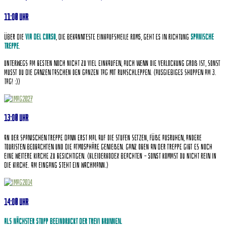
11:00 Uhr
Über die
Via del Corso
, die bekannteste Einkaufsmeile Roms, geht es in Richtung
spanische
Treppe
.
Unterwegs am besten noch nicht zu viel einkaufen, auch wenn die Verlockung groß ist, sonst
musst du die ganzen Taschen den ganzen Tag mit rumschleppen. (ausgiebiges Shoppen am 3.
Tag! :))
13:00 Uhr
An der spanischen Treppe dann erst mal auf die Stufen setzen, Füße ausruhen, andere
Touristen beobachten und die Atmosphäre genießen. Ganz oben an der Treppe gibt es noch
eine weitere Kirche zu besichtigen. (Kleiderkodex beachten – sonst kommst Du nicht rein in
die Kirche. Am Eingang steht ein Wachmann.)
14:00 Uhr
Als nächster Stopp beeindruckt der Trevi Brunnen.