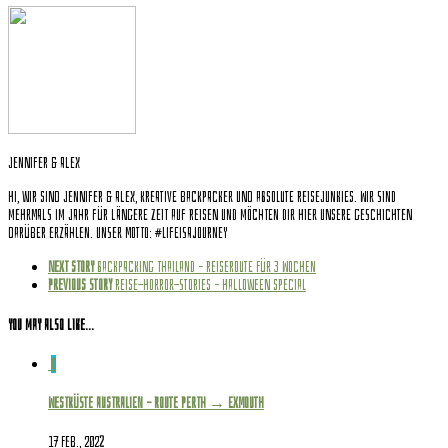
Jennifer & Alex
Hi, wir sind Jennifer & Alex, kreative Backpacker und absolute Reisejunkies. Wir sind
mehrmals im Jahr für längere Zeit auf Reisen und möchten dir hier unsere Geschichten
darüber erzählen. Unser Motto: #Lifeisajourney
Next story
Backpacking Thailand – Reiseroute für 3 Wochen
Previous story
Reise-Horror-Stories – Halloween Special
You may also like...
0
Westküste Australien – Route Perth → Exmouth
17 Feb., 2022