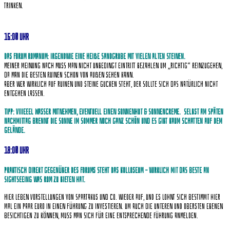
trinken.
16:00 Uhr
Das Forum Romanum: Irgendwie eine heiße Sandgrube mit vielen alten Steinen.
Meiner Meinung nach muss man nicht unbedingt Eintritt bezahlen um „richtig“ reinzugehen,
da man die besten Ruinen schon von außen sehen kann.
Aber wer wirklich auf Ruinen und Steine gucken steht, der sollte sich das natürlich nicht
entgehen lassen.
Tipp: Viiieeel Wasser mitnehmen, eventuell einen Sonnenhut &
Sonnencreme.
Selbst am späten
nachmittag brennt die Sonne im Sommer noch ganz schön und es gibt kaum Schatten auf dem
Gelände.
18:00 Uhr
Praktisch direkt gegenüber des Forums steht das
Kolloseum – wirklich mit das Beste an
Sightseeing was Rom zu bieten hat.
Hier leben Vorstellungen von Spartakus und Co. wieder auf, und es lohnt sich bestimmt hier
mal ein paar Euro in einen Führung zu investieren. Um auch die unteren und obersten Ebenen
besichtigen zu können, muss man sich für eine entsprechende Führung anmelden.