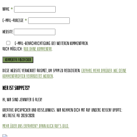
Name
*
E-Mail-Adresse
*
Website
E-Mail-Benachrichtigung bei weiteren Kommentaren.
Auch möglich:
Abo ohne Kommentar
.
Diese Website verwendet Akismet, um Spam zu reduzieren.
Erfahre mehr darüber, wie deine
Kommentardaten verarbeitet werden
.
Wer ist Snippets?
Hi, wir sind Jennifer & Alex!
Kreative Backpacker und Reisejunkies. Wir nehmen dich mit auf unsere Reisen! Update:
Weltreise ab 2019/2020.
Mehr über uns erfahren? Dann klick auf's Bild.