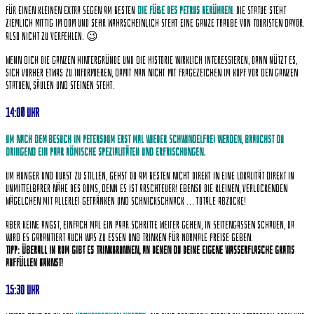
Für einen kleinen extra Segen am besten
die Füße des Petrus berühren
. Die Statue steht
ziemlich mittig im Dom und sehr wahrscheinlich steht eine ganze Traube von Touristen davor.
Also nicht zu verfehlen. 😉
Wenn Dich die ganzen Hintergründe und die Historie wirklich interessieren, dann nützt es,
sich vorher etwas zu informieren, damit man nicht mit Fragezeichen im Kopf vor den ganzen
Statuen, Säulen und Steinen steht.
14:00 Uhr
Um nach dem Besuch im Petersdom erst mal wieder schwindelfrei werden, brauchst du
dringend ein paar römische Spezialitäten und Erfrischungen.
Um Hunger und Durst zu stillen, gehst du am besten nicht direkt in eine Lokalität direkt in
unmittelbarer Nähe des Doms, denn es ist arschteuer! Ebenso die kleinen, verlockenden
Wägelchen mit allerlei Getränken und Schnickschnack … totale Abzocke!
Aber keine Angst, einfach mal ein paar Schritte weiter gehen, in Seitengassen schauen, da
wird es garantiert auch was zu essen und trinken für normale Preise geben.
Tipp: Überall in Rom gibt es Trinkbrunnen, an denen du deine eigene Wasserflasche gratis
auffüllen kannst!
15:30 Uhr