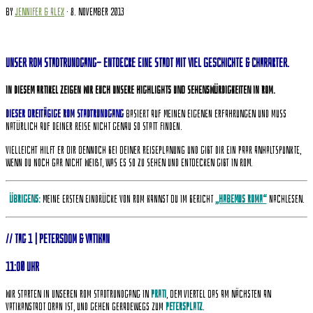
by
Jennifer & Alex
· 8. November 2013
Unser Rom Stadtrundgang– entdecke eine Stadt mit viel Geschichte &
Charakter.
In diesem Artikel zeigen wir euch unsere Highlights und Sehenswürdigkeiten in Rom.
Dieser dreitägige Rom Stadtrundgang
basiert auf meinen eigenen Erfahrungen und muss
natürlich auf Deiner Reise nicht genau so statt finden.
Vielleicht hilft er dir dennoch bei deiner Reiseplanung und gibt dir ein paar Anhaltspunkte,
wenn Du noch gar nicht weißt, was es so zu sehen und entdecken gibt in Rom.
Übrigens:
Meine ersten Eindrücke von Rom kannst du im Bericht
„Habemus Roma“
nachlesen.
// Tag 1 | Petersdom & Vatikan
11:00 Uhr
Wir starten in unseren Rom Stadtrundgang in
Prati
, dem Viertel das am nächsten an
Vatikanstadt dran ist, und gehen geradewegs zum
Petersplatz
.