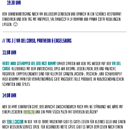
19:30 Uhr
Den Sonnenuntergang noch am Kolloseum genießen und danach in ein schönes Restaurant
einkehren und den Tag mit Antipasti, Saltimbocca a la Romana und Panna Cotta ausklingen
lassen. 🙂
// Tag 3 | Via del Corso, Pantheon & Engelsburg
11:00 Uhr
Heute wird geshopped bis der Arzt kommt!
Daher starten wir den Tag wieder auf der
Via del
Corso
. Allerdings mit dem Unterschied, dass wir diesmal jeden Laden, der uns anlacht,
abgrasen. Empfehlenswert sind vor allem die ganzen Jacken-, Taschen-, und Schuhshops!!
Hier bekommt man für verhältnismäßig gute Angebote tolle Produkte in außergewöhnlichen
Schnitten und Styles.
14:00 Uhr
Wer so hart einkaufen geht, der braucht zwischendurch auch mal ne Stärkung! Wie wärs mit
einem leckeren
Arancini
und ein paar Stück Pizza mit diversen Belägen?
Bei
Vini i Cucina
in der Via di Torre Argentina gibt es gutes Essen für kleines Geld und einen
noch besseren Service dazu. Für besonders nette Gäste gibt es nach dem Essen noch einen