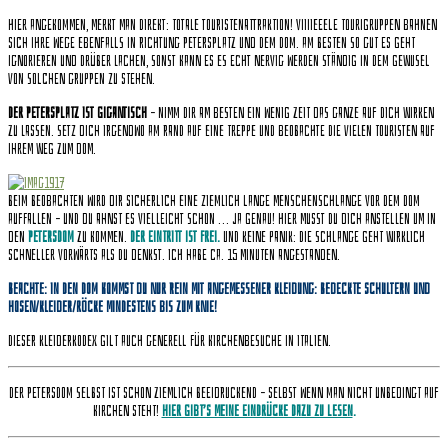
Hier angekommen, merkt man direkt: totale Touristenattraktion! Viiiieeele Tourigruppen bahnen
sich ihre Wege ebenfalls in Richtung Petersplatz und dem Dom. Am besten so gut es geht
ignorieren und drüber lachen, sonst kann es es echt nervig werden ständig in dem Gewusel
von solchen Gruppen zu stehen.
Der Petersplatz ist gigantisch
– nimm Dir am besten ein wenig Zeit das Ganze auf Dich wirken
zu lassen. Setz Dich irgendwo am Rand auf eine Treppe und beobachte die vielen Touristen auf
ihrem Weg zum Dom.
Beim Beobachten wird dir sicherlich eine ziemlich lange Menschenschlange vor dem Dom
auffallen – und du ahnst es vielleicht schon … ja genau! Hier musst du dich anstellen um in
den
Petersdom
zu kommen.
Der Eintritt ist frei.
Und keine Panik: Die Schlange geht wirklich
schneller vorwärts als Du denkst. Ich habe ca. 15 Minuten angestanden.
Beachte: In den Dom kommst du nur rein mit angemessener Kleidung: bedeckte Schultern und
Hosen/Kleider/Röcke mindestens bis zum Knie!
Dieser Kleiderkodex gilt auch generell für Kirchenbesuche in Italien.
Der Petersdom selbst ist schon ziemlich beeidruckend – selbst wenn man nicht unbedingt auf
Kirchen steht!
Hier gibt’s meine Eindrücke dazu zu lesen
.