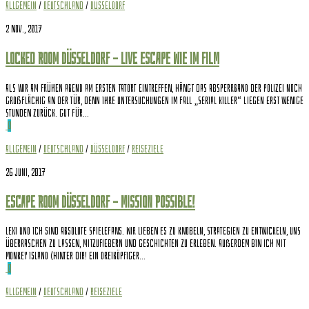
Allgemein
/
Deutschland
/
Düsseldorf
2 Nov., 2017
Locked Room Düsseldorf – Live Escape wie im Film
Als wir am frühen Abend am ersten Tatort eintreffen, hängt das Absperrband der Polizei noch
großflächig an der Tür, denn ihre Untersuchungen im Fall „Serial Killer“ liegen erst wenige
Stunden zurück. Gut für...
0
Allgemein
/
Deutschland
/
Düsseldorf
/
Reiseziele
26 Juni, 2017
Escape Room Düsseldorf – Mission Possible!
Lexi und ich sind absolute Spielefans. Wir lieben es zu knobeln, Strategien zu entwickeln, uns
überraschen zu lassen, mitzufiebern und Geschichten zu erleben. Außerdem bin ich mit
Monkey Island (Hinter dir! Ein dreiköpfiger...
0
Allgemein
/
Deutschland
/
Reiseziele