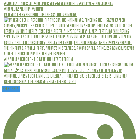
Majestic peaks reaching for the sky, The #Himalaya
#annapurnacircuit • Die Neue und letzte Folge wi
Mehr sehen!