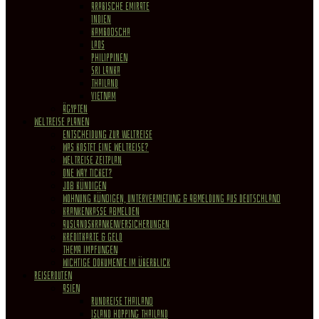
Arabische Emirate
Indien
Kambodscha
Laos
Philippinen
Sri Lanka
Thailand
Vietnam
Ägypten
WELTREISE PLANEN
Entscheidung zur Weltreise
Was kostet eine Weltreise?
Weltreise Zeitplan
One Way Ticket?
Job kündigen
Wohnung Kündigen, Untervermietung & Abmeldung aus Deutschland
Krankenkasse abmelden
Auslandskrankenversicherungen
Kreditkarte & Geld
Thema Impfungen
Wichtige Dokumente im Überblick
REISEROUTEN
Asien
Rundreise Thailand
Island Hopping Thailand