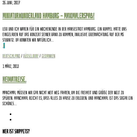
26 Juni, 2017
Miniaturwunderland Hamburg – Maximalerspaß!
Lexi und ich waren für ein Wochenende in der Hansestadt Hamburg. Ein Kumpel hatte uns
eingeladen auf das Konzert seiner Band zu kommen, inklusive Übernachtung auf der MS
Stubnitz. Da konnten wir natürlich...
0
Deutschland
/
Düsseldorf
/
Gedanken
1 März, 2013
Heimatreise.
Manchmal müssen wir gar nicht weit weg fahren, um die Freiheit und Größe der Welt zu
spüren. Manchmal reicht es, dass alles zu Hause zu erleben. Und manchmal ist das sogar ein
schönes...
Wer ist Snippets?