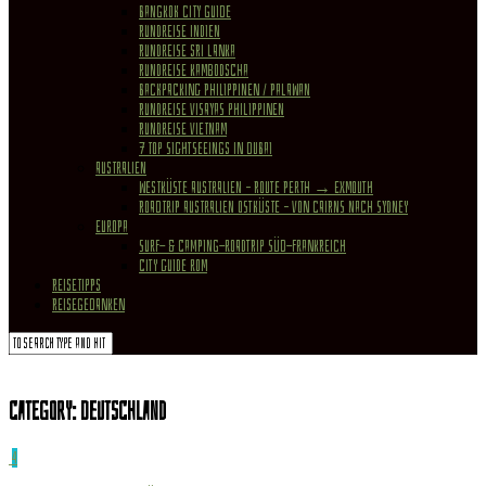
Bangkok City Guide
Rundreise Indien
Rundreise Sri Lanka
Rundreise Kambodscha
Backpacking Philippinen / Palawan
Rundreise Visayas Philippinen
Rundreise Vietnam
7 Top Sightseeings in Dubai
Australien
Westküste Australien – Route Perth → Exmouth
Roadtrip Australien Ostküste – von Cairns nach Sydney
Europa
Surf- & Camping-Roadtrip Süd-Frankreich
City Guide Rom
REISETIPPS
REISEGEDANKEN
Category:
Deutschland
4