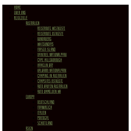
HOME
ÜBER UNS
REISEZIELE
Australien
Reiseroute Westküste
Reiseroute Ostküste
Bundaberg
Whitsundays
Fraser Island
Daintree Nationalpark
Cape Hillsborough
Hamelin Bay
Kalbarri Nationalpark
Camping in Australien
Campsites Ostküste
Auto kaufen Australien
Auto ummelden WA
Europa
Deutschland
Frankreich
Italien
Portugal
Schottland
Asien