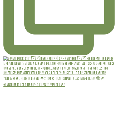
#annapurnacircuit Finally: die letzte Episode unse