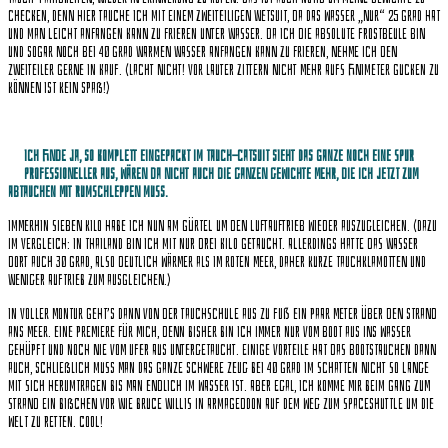
checken, denn hier tauche ich mit einem zweiteiligen Wetsuit, da das Wasser „nur“ 25 Grad hat
und man leicht anfangen kann zu frieren unter Wasser. Da ich die absolute Frostbeule bin
und sogar noch bei 40 Grad warmen Wasser anfangen kann zu frieren, nehme ich den
Zweiteiler gerne in Kauf. (Lacht nicht! Vor lauter Zittern nicht mehr aufs Finimeter gucken zu
können ist kein Spaß!)
Ich finde ja, so komplett eingepackt im Tauch-Catsuit sieht das Ganze noch eine Spur
professioneller aus, wären da nicht auch die ganzen Gewichte mehr, die ich jetzt zum
Abtauchen mit rumschleppen muss.
Immerhin sieben Kilo habe ich nun am Gürtel um den Luftauftrieb wieder auszugleichen. (Dazu
im Vergleich: In Thailand bin ich mit nur drei Kilo getaucht. Allerdings hatte das Wasser
dort auch 30 Grad, also deutlich wärmer als im roten Meer, daher kurze Tauchklamotten und
weniger Auftrieb zum Ausgleichen.)
In voller Montur geht’s dann von der Tauchschule aus zu Fuß ein paar Meter über den Strand
ans Meer. Eine Premiere für mich, denn bisher bin ich immer nur vom Boot aus ins Wasser
gehüpft und noch nie vom Ufer aus untergetaucht. Einige Vorteile hat das Bootstauchen dann
auch, schließlich muss man das ganze schwere Zeug bei 40 Grad im Schatten nicht so lange
mit sich herumtragen bis man endlich im Wasser ist. Aber egal, ich komme mir beim Gang zum
Strand ein bißchen vor wie Bruce Willis in Armageddon auf dem Weg zum Spaceshuttle um die
Welt zu retten. Cool!