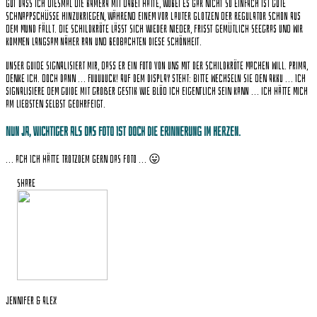
Gut dass ich diesmal die Kamera mit dabei hatte, wobei es gar nicht so einfach ist gute
Schnappschüsse hinzukriegen, während einem vor lauter Glotzen der Regulator schon aus
dem Mund fällt. Die Schildkröte lässt sich wieder nieder, frisst gemütlich Seegras und wir
kommen langsam näher ran und beobachten diese Schönheit.
Unser Guide signalisiert mir, dass er ein Foto von uns mit der Schildkröte machen will. Prima,
denke ich. Doch dann … FUUUUUCK! Auf dem Display steht: Bitte wechseln Sie den Akku … ich
signalisiere dem Guide mit großer Gestik wie blöd ich eigentlich sein kann … ich hätte mich
am liebsten selbst geohrfeigt.
Nun ja, wichtiger als das Foto ist doch die Erinnerung im Herzen.
… ach ich hätte trotzdem gern das Foto … 😛
Share
Jennifer & Alex