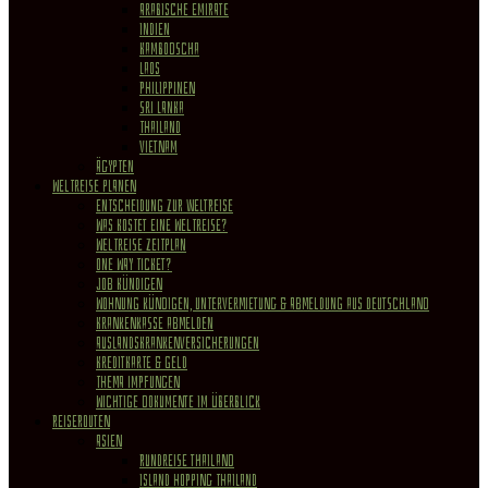
Arabische Emirate
Indien
Kambodscha
Laos
Philippinen
Sri Lanka
Thailand
Vietnam
Ägypten
WELTREISE PLANEN
Entscheidung zur Weltreise
Was kostet eine Weltreise?
Weltreise Zeitplan
One Way Ticket?
Job kündigen
Wohnung Kündigen, Untervermietung & Abmeldung aus Deutschland
Krankenkasse abmelden
Auslandskrankenversicherungen
Kreditkarte & Geld
Thema Impfungen
Wichtige Dokumente im Überblick
REISEROUTEN
Asien
Rundreise Thailand
Island Hopping Thailand