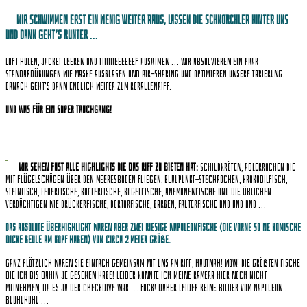
Wir schwimmen erst ein wenig weiter raus, lassen die Schnorchler hinter uns
und dann geht’s runter …
Luft holen, Jacket leeren und tiiiiiieeeeeef Ausatmen … wir absolvieren ein paar
Standardübungen wie Maske ausblasen und Air-Sharing und optimieren unsere Tarierung.
Danach geht’s dann endlich weiter zum Korallenriff.
Und was für ein super Tauchgang!
Wir sehen fast alle Highlights die das Riff zu bieten hat:
Schildkröten, Adlerrochen die
mit Flügelschägen über den Meeresboden fliegen, Blaupunkt-Stechrochen, Krokodilfisch,
Steinfisch, Feuerfische, Kofferfische, Kugelfische, Anemonenfische und die üblichen
Verdächtigen wie Drückerfische, Doktorfische, Barben, Falterfische und und und …
Das absolute Überhighlight waren aber zwei riesige Napoleonfische (die vorne so ne komische
dicke Beule am Kopf haben) von circa 2 Meter Größe.
Ganz plötzlich waren sie einfach gemeinsam mit uns am Riff, hautnah! Wow! Die größten Fische
die ich bis dahin je gesehen habe! Leider konnte ich meine Kamera hier noch nicht
mitnehmen, da es ja der Checkdive war … FUCK! Daher leider keine Bilder vom Napoleon …
buuhuhuhu …