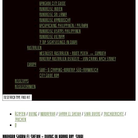
Bangkok City Guide
Rundreise Indien
Rundreise Sri Lanka
Rundreise Kambodscha
Backpacking Philippinen / Palawan
Rundreise Visayas Philippinen
Rundreise Vietnam
7 Top Sightseeings in Dubai
Australien
Westküste Australien – Route Perth → Exmouth
Roadtrip Australien Ostküste – von Cairns nach Sydney
Europa
Surf- & Camping-Roadtrip Süd-Frankreich
City Guide Rom
REISETIPPS
REISEGEDANKEN
Ägypten
/
Diving
/
Nordafrika
/
Sharm el Sheikh
/
Sinai Divers
/
Tauchberichte
/
Tauchen
0
Marhaba Sharm el Sheikh – Diving in Naama Bay, Sinai