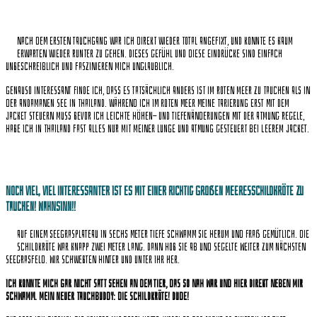
Nach dem ersten Tauchgang war ich direkt wieder total angefixt, und konnte es kaum
erwarten wieder runter zu gehen. Dieses Gefühl und diese Eindrücke sind einfach
unbeschreiblich und faszinieren mich unglaublich.
Genauso interessant finde ich, dass es tatsächlich anders ist im roten Meer zu tauchen als in
der Andamanen See in Thailand. Während ich im roten Meer meine Tarierung erst mit dem
Jacket steuern muss bevor ich leichte Höhen- und Tiefenänderungen mit der Atmung regele,
habe ich in Thailand fast alles nur mit meiner Lunge und Atmung gesteuert bei leerem Jacket.
Noch viel, viel interessanter ist es mit einer richtig großen Meeresschildkröte zu
tauchen! Wahnsinn!!
Auf einem Seegrasplateau in sechs Meter Tiefe schwamm sie herum und fraß gemütlich. Die
Schildkröte war knapp zwei Meter lang. Dann hob sie ab und segelte weiter zum nächsten
Seegrasfeld. Wir schwebten hinter und unter ihr her.
Ich konnte mich gar nicht satt sehen an dem Tier, das so nah war und hier direkt neben mir
schwamm. Mein neuer Tauchbuddy: die Schildkröte! Dude!