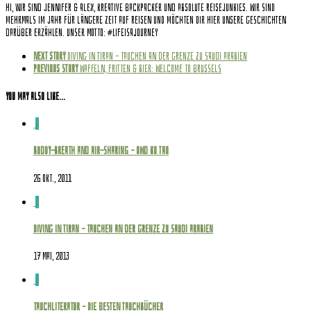
Hi, wir sind Jennifer & Alex, kreative Backpacker und absolute Reisejunkies. Wir sind
mehrmals im Jahr für längere Zeit auf Reisen und möchten dir hier unsere Geschichten
darüber erzählen. Unser Motto: #Lifeisajourney
Next story
Diving in Tiran – Tauchen an der Grenze zu Saudi Arabien
Previous story
Waffeln, Fritten & Bier: Welcome to Brussels
You may also like...
0
Buddy-Breath and Air-Sharing – OWD Ko Tao
26 Okt., 2011
0
Diving in Tiran – Tauchen an der Grenze zu Saudi Arabien
17 Mai, 2013
0
Tauchliteratur – Die besten Tauchbücher