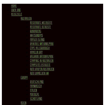
HOME
ÜBER UNS
REISEZIELE
Australien
Reiseroute Westküste
Reiseroute Ostküste
Bundaberg
Whitsundays
Fraser Island
Daintree Nationalpark
Cape Hillsborough
Hamelin Bay
Kalbarri Nationalpark
Camping in Australien
Campsites Ostküste
Auto kaufen Australien
Auto ummelden WA
Europa
Deutschland
Frankreich
Italien
Portugal
Schottland
Asien