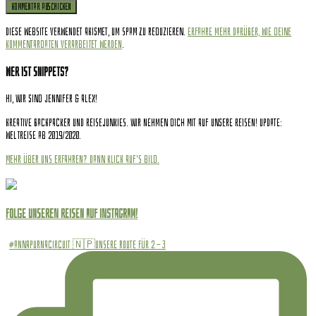
Diese Website verwendet Akismet, um Spam zu reduzieren.
Erfahre mehr darüber, wie deine
Kommentardaten verarbeitet werden
.
Wer ist Snippets?
Hi, wir sind Jennifer & Alex!
Kreative Backpacker und Reisejunkies. Wir nehmen dich mit auf unsere Reisen! Update:
Weltreise ab 2019/2020.
Mehr über uns erfahren? Dann klick auf's Bild.
Folge unseren Reisen auf INSTAGRAM!
#annapurnacircuit 🇳🇵Unsere Route für 2 - 3