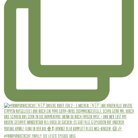
#annapurnacircuit Finally: die letzte Episode unse