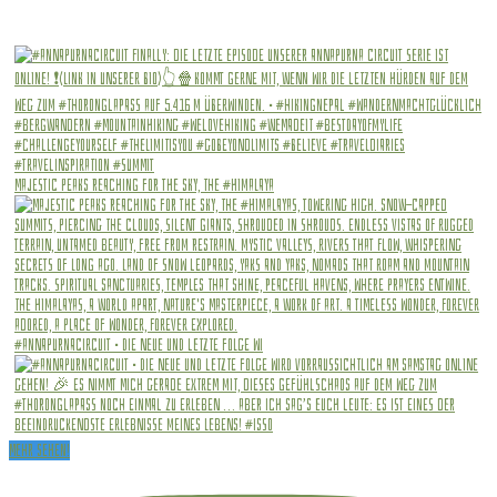
Majestic peaks reaching for the sky, The #Himalaya
#annapurnacircuit • Die Neue und letzte Folge wi
Mehr sehen!