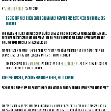
by
Jennifer & Alex
· 15. Mai 2013
Es gab für mich einen guten Grund nach Ägypten ans rote Meer zu fahren: Das
Tauchen.
Von vielen hatte ich vorher schon gehört, dass es hier unter Wasser wunderschön sein soll
mit einer prächtigen Flora und Fauna. Vor allem die Aussicht auf große Meeresviecher wie
Haie und Mantarochen ist besonders gut.
Die Reise nach Sharm el Sheikh geht fix, gerade mal fünf Stunden Flug von Düsseldorf aus.
Dann steige ich aus dem Flugzeug und es ist: WARM. Herrlich!
Die Tauchbasis der
Sinai Divers
ist direkt an der
Hotelanlage
. Alles geht ganz relaxed zu
und ich fahre den Alltag runter.
Kopf frei machen, tschüss sonstiges Leben, hallo Urlaub!
Schuhe aus, Flip-Flops an, Sonne tanken und nicht an morgen denken. Meine Seele macht Party.
Am ersten Tag wird erst mal ein Checkdive am Hausriff gemacht um die leicht eingestaubten
Tauch-Fähigkeiten, wieder in Erinnerung zu rufen. Das ist auch nötig um meine Gewichte zu