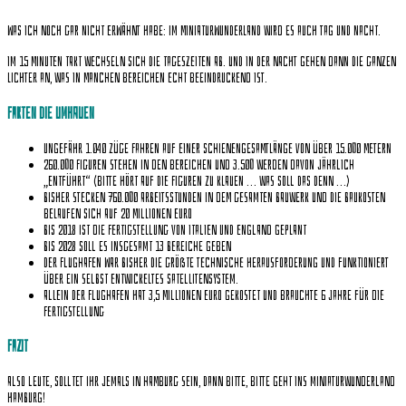
Was ich noch gar nicht erwähnt habe: Im Miniaturwunderland wird es auch Tag und Nacht.
Im 15 Minuten Takt wechseln sich die Tageszeiten ab. Und in der Nacht gehen dann die ganzen
Lichter an, was in manchen Bereichen echt beeindruckend ist.
Fakten die umhauen
Ungefähr 1.040 Züge fahren auf einer Schienengesamtlänge von über 15.000 Metern
260.000 Figuren stehen in den Bereichen und 3.500 werden davon jährlich
„entführt“ (bitte hört auf die Figuren zu klauen … was soll das denn …)
Bisher stecken 760.000 Arbeitsstunden in dem gesamten Bauwerk und die Baukosten
belaufen sich auf 20 Millionen Euro
Bis 2018 ist die Fertigstellung von Italien und England geplant
Bis 2028 soll es insgesamt 13 Bereiche geben
Der Flughafen war bisher die größte technische Herausforderung und funktioniert
über ein selbst entwickeltes Satellitensystem.
Allein der Flughafen hat 3,5 Millionen Euro gekostet und brauchte 6 Jahre für die
Fertigstellung
Fazit
Also Leute, solltet ihr jemals in Hamburg sein, dann bitte, bitte geht ins Miniaturwunderland
Hamburg!