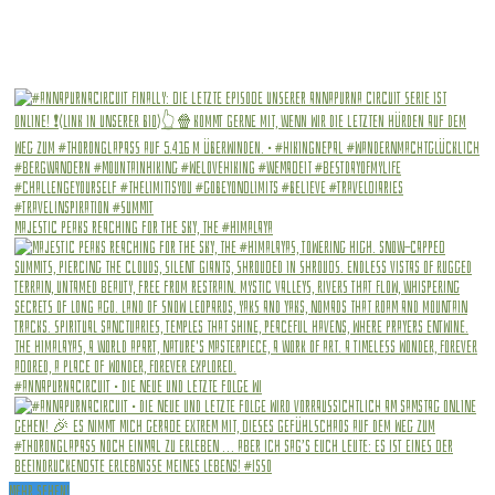
Majestic peaks reaching for the sky, The #Himalaya
#annapurnacircuit • Die Neue und letzte Folge wi
Mehr sehen!