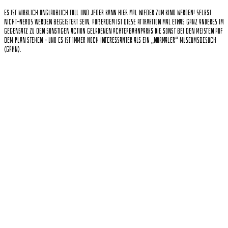
Es ist wirklich unglaublich toll und jeder kann hier mal wieder zum Kind werden! Selbst
Nicht-Nerds werden begeistert sein. Außerdem ist diese Attraktion mal etwas ganz anderes im
Gegensatz zu den sonstigen Action geladenen Achterbahnparks die sonst bei den meisten auf
dem Plan stehen – und es ist immer noch interessanter als ein „normaler“ Museumsbesuch
(gähn).