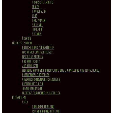
Arabische Emirate
Indien
Kambodscha
Laos
Philippinen
Sri Lanka
Thailand
Vietnam
Ägypten
WELTREISE PLANEN
Entscheidung zur Weltreise
Was kostet eine Weltreise?
Weltreise Zeitplan
One Way Ticket?
Job kündigen
Wohnung Kündigen, Untervermietung & Abmeldung aus Deutschland
Krankenkasse abmelden
Auslandskrankenversicherungen
Kreditkarte & Geld
Thema Impfungen
Wichtige Dokumente im Überblick
REISEROUTEN
Asien
Rundreise Thailand
Island Hopping Thailand