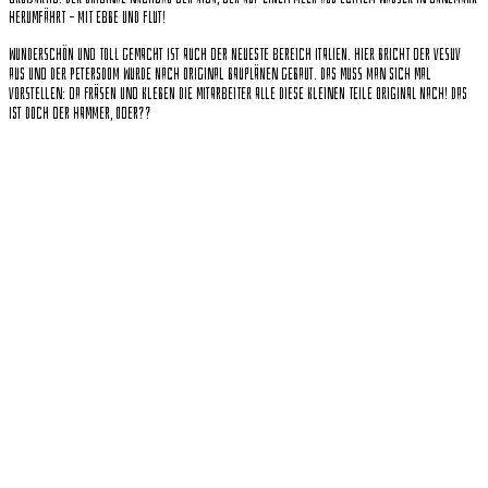
herumfährt – mit Ebbe und Flut!
Wunderschön und toll gemacht ist auch der neueste Bereich Italien. Hier bricht der Vesuv
aus und der Petersdom wurde nach original Bauplänen gebaut. Das muss man sich mal
vorstellen: Da fräsen und kleben die Mitarbeiter alle diese kleinen Teile original nach! Das
ist doch der Hammer, oder??