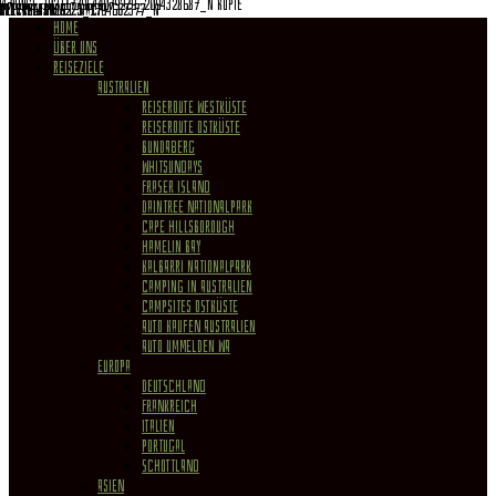
HOME
ÜBER UNS
REISEZIELE
Australien
Reiseroute Westküste
Reiseroute Ostküste
Bundaberg
Whitsundays
Fraser Island
Daintree Nationalpark
Cape Hillsborough
Hamelin Bay
Kalbarri Nationalpark
Camping in Australien
Campsites Ostküste
Auto kaufen Australien
Auto ummelden WA
Europa
Deutschland
Frankreich
Italien
Portugal
Schottland
Asien