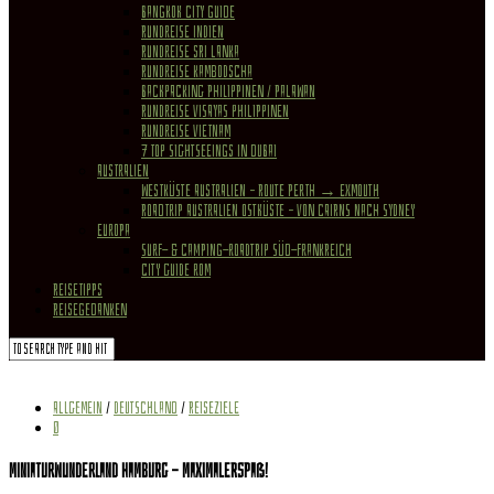
Bangkok City Guide
Rundreise Indien
Rundreise Sri Lanka
Rundreise Kambodscha
Backpacking Philippinen / Palawan
Rundreise Visayas Philippinen
Rundreise Vietnam
7 Top Sightseeings in Dubai
Australien
Westküste Australien – Route Perth → Exmouth
Roadtrip Australien Ostküste – von Cairns nach Sydney
Europa
Surf- & Camping-Roadtrip Süd-Frankreich
City Guide Rom
REISETIPPS
REISEGEDANKEN
Allgemein
/
Deutschland
/
Reiseziele
0
Miniaturwunderland Hamburg – Maximalerspaß!