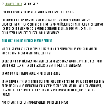
by
Jennifer & Alex
· 26. Juni 2017
Lexi und ich waren für ein Wochenende in der Hansestadt Hamburg.
Ein Kumpel hatte uns eingeladen auf das Konzert seiner Band zu kommen, inklusive
Übernachtung auf der MS Stubnitz. Da konnten wir natürlich nicht nein sagen! Außerdem war
ich tatsächlich noch nie (!!) in Hamburg gewesen und wollte jetzt endlich mal die
berühmteste Hansestadt Deutschlands kennenlernen.
Ganz kurz: Hamburg hat mich im Sturm erobert!
Wie geil ist denn bitteschön diese Stadt??? Und: Der Partyabend auf dem Schiff war der
Kracher! Was für eine abgefahrene Location!
Da Lexi und ich am nächsten Tag entsprechend angeschlagen waren (zu viel Freibier – mehr
sag ich nicht …), hatten wir beschlossen etwas Ruhiges zu unternehmen.
Da kam das Miniaturwunderland Hamburg wie gerufen!
Unser Kumpel hatte uns dringend dazu empfohlen dort hinzugehen, und wir dachten uns, dass
so ein bißchen Modelleisenbahngucken bestimmt ganz entspannt wird. Wir rechneten damit,
dass wir dort ein Stündchen drin sein werden und dann wieder nach „Hause“ ins Hostel
fahren.
Nix! Ich sag’s euch: Das Miniaturwunderland ist der Hammer!