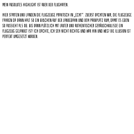
Mein absolutes Highlight ist aber der Flughafen.
Hier starten und landen die Flugzeuge praktisch in „echt“. Zuerst dachten wir, die Flugzeuge
fahren da dann halt so ein bißchen auf der Landebahn und dem Parkplatz rum, damit es eben
so aussieht als ob. Bis dann plötzlich mit lauter und authentischer Geräuschkulisse ein
Flugzeug gelandet ist! Ich dachte, ich seh nicht richtig und war hin und weg! Die Illusion ist
perfekt umgesetzt worden.