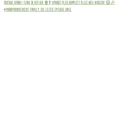
#annapurnacircuit Finally: die letzte Episode unse