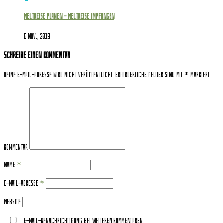
Weltreise planen – Weltreise Impfungen
6 Nov., 2019
Schreibe einen Kommentar
Deine E-Mail-Adresse wird nicht veröffentlicht.
Erforderliche Felder sind mit
*
markiert
Kommentar
Name
*
E-Mail-Adresse
*
Website
E-Mail-Benachrichtigung bei weiteren Kommentaren.