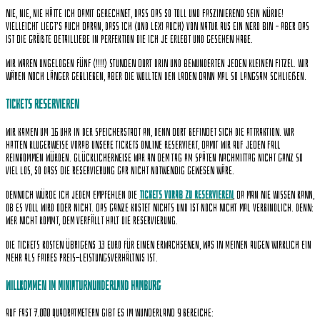
Nie, nie, nie hätte ich damit gerechnet, dass das SO toll und faszinierend sein würde!
Vielleicht liegt’s auch daran, dass ich (und Lexi auch) von Natur aus ein Nerd bin – aber DAS
ist die größte Detailliebe in Perfektion die ich je erlebt und gesehen habe.
Wir waren ungelogen fünf (!!!!) Stunden dort drin und bewunderten jeden kleinen Fitzel. Wir
wären noch länger geblieben, aber die wollten den Laden dann mal so langsam schließen.
Tickets reservieren
Wir kamen um 16 Uhr in der Speicherstadt an, denn dort befindet sich die Attraktion. Wir
hatten klugerweise vorab unsere Tickets online reserviert, damit wir auf jeden Fall
reinkommen würden. Glücklicherweise war an dem Tag am späten Nachmittag nicht ganz so
viel los, so dass die Reservierung gar nicht notwendig gewesen wäre.
Dennoch würde ich jedem empfehlen die
Tickets vorab zu reservieren
, da man nie wissen kann,
ob es voll wird oder nicht. Das Ganze kostet nichts und ist noch nicht mal verbindlich. Denn:
Wer nicht kommt, dem verfällt halt die Reservierung.
Die Tickets kosten übrigens 13 Euro für einen Erwachsenen, was in meinen Augen wirklich ein
mehr als faires Preis-Leistungsverhältnis ist.
Willkommen im Miniaturwunderland Hamburg
Auf fast 7.000 Quadratmetern gibt es im Wunderland 9 Bereiche: