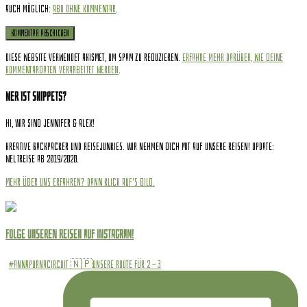
Auch möglich:
Abo ohne Kommentar
.
Diese Website verwendet Akismet, um Spam zu reduzieren.
Erfahre mehr darüber, wie deine
Kommentardaten verarbeitet werden
.
Wer ist Snippets?
Hi, wir sind Jennifer & Alex!
Kreative Backpacker und Reisejunkies. Wir nehmen dich mit auf unsere Reisen! Update:
Weltreise ab 2019/2020.
Mehr über uns erfahren? Dann klick auf's Bild.
Folge unseren Reisen auf INSTAGRAM!
#annapurnacircuit 🇳🇵Unsere Route für 2 - 3