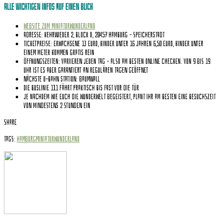
Alle wichtigen Infos auf einen Blick
Website zum Miniaturwunderland
Adresse: Kehrwieder 2, Block D, 20457 Hamburg – Speicherstadt
Ticketpreise: Erwachsene 13 Euro, Kinder unter 16 Jahren 6,50 Euro, Kinder unter
einem Meter kommen gratis rein
Öffnungszeiten: Variieren jeden Tag – also am besten online checken. Von 9 bis 19
Uhr ist es aber garantiert an regulären Tagen geöffnet
Nächste U-Bahn Station: Baumwall
Die Buslinie 111 fährt praktisch bis fast vor die Tür
Je nachdem wie euch die Wunderwelt begeistert, plant ihr am besten eine Besuchszeit
von mindestens 2 Stunden ein
Share
Tags:
Hamburg
Miniaturwunderland