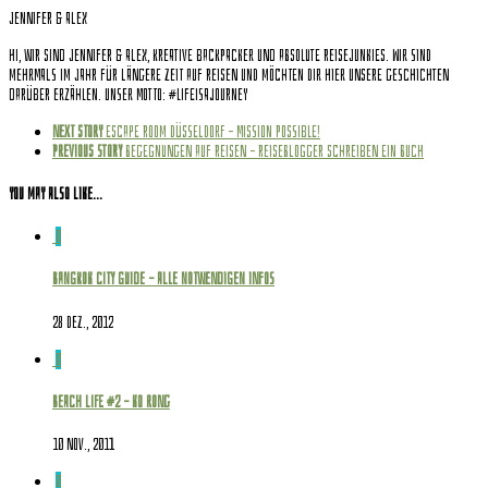
Jennifer & Alex
Hi, wir sind Jennifer & Alex, kreative Backpacker und absolute Reisejunkies. Wir sind
mehrmals im Jahr für längere Zeit auf Reisen und möchten dir hier unsere Geschichten
darüber erzählen. Unser Motto: #Lifeisajourney
Next story
Escape Room Düsseldorf – Mission Possible!
Previous story
Begegnungen auf Reisen – Reiseblogger schreiben ein Buch
You may also like...
0
Bangkok City Guide – alle notwendigen Infos
28 Dez., 2012
0
Beach Life #2 – Ko Rong
10 Nov., 2011
0