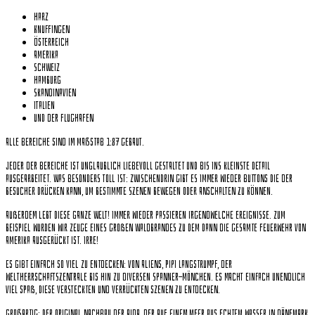
Harz
Knuffingen
Österreich
Amerika
Schweiz
Hamburg
Skandinavien
Italien
und der Flughafen
Alle Bereiche sind im Maßstab 1:87 gebaut.
Jeder der Bereiche ist unglaublich liebevoll gestaltet und bis ins kleinste Detail
ausgearbeitet. Was besonders toll ist: zwischendrin gibt es immer wieder Buttons die der
Besucher drücken kann, um bestimmte Szenen bewegen oder anschalten zu können.
Außerdem lebt diese ganze Welt! Immer wieder passieren irgendwelche Ereignisse. Zum
Beispiel wurden wir Zeuge eines großen Waldbrandes zu dem dann die gesamte Feuerwehr von
Amerika ausgerückt ist. Irre!
Es gibt einfach so viel zu entdecken: Von Aliens, Pipi Langstrumpf, der
Weltherrschaftszentrale bis hin zu diversen Spanner-Mönchen. Es macht einfach unendlich
viel Spaß, diese versteckten und verrückten Szenen zu entdecken.
Großartig: Der original Nachbau der Aida, der auf einem Meer aus echtem Wasser in Dänemark