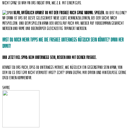
nicht ganz so nah an das Insekt ran, wie z.B. mit einem Glas.
Klar, natürlich kannst du mit der Frisbee auch ganz normal spielen.
Du bist alleine?
Na dann ist das die beste Gelegenheit neue Leute kennenzulernen, bei der Suche nach
Mitspielern. Und beim spielen kann der Kreislauf auch mal wieder auf Vordermann gebracht
werden und Arme und Oberkörper gleichzeitig trainiert werden.
Hast du noch mehr Tipps wie die Frisbee unterwegs nützlich sein könnte? Dann her
damit!
Und jetzt viel Spaß beim unterwegs sein, reisen und mit deiner Frisbee.
Kennst du das auch, dass du unterwegs merkst, wie nützlich ein Gegenstand sein kann, von
dem du es erst gar nicht vermutet hast? Echt? Dann erzähl mir davon und hinterlasse gerne
dazu einen Kommentar.
Share