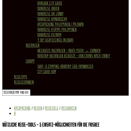
Bangkok City Guide
Rundreise Indien
Rundreise Sri Lanka
Rundreise Kambodscha
Backpacking Philippinen / Palawan
Rundreise Visayas Philippinen
Rundreise Vietnam
7 Top Sightseeings in Dubai
Australien
Westküste Australien – Route Perth → Exmouth
Roadtrip Australien Ostküste – von Cairns nach Sydney
Europa
Surf- & Camping-Roadtrip Süd-Frankreich
City Guide Rom
REISETIPPS
REISEGEDANKEN
Backpacking
/
Reisen
/
Reiseziele
/
Ressourcen
0
Nützliche Reise-Tools – 5 Einsatz-Möglichkeiten für die Frisbee