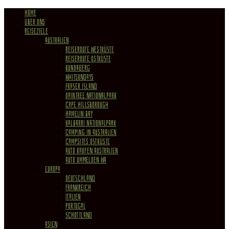
HOME
ÜBER UNS
REISEZIELE
Australien
Reiseroute Westküste
Reiseroute Ostküste
Bundaberg
Whitsundays
Fraser Island
Daintree Nationalpark
Cape Hillsborough
Hamelin Bay
Kalbarri Nationalpark
Camping in Australien
Campsites Ostküste
Auto kaufen Australien
Auto ummelden WA
Europa
Deutschland
Frankreich
Italien
Portugal
Schottland
Asien