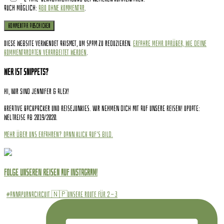
Auch möglich:
Abo ohne Kommentar
.
Diese Website verwendet Akismet, um Spam zu reduzieren.
Erfahre mehr darüber, wie deine
Kommentardaten verarbeitet werden
.
Wer ist Snippets?
Hi, wir sind Jennifer & Alex!
Kreative Backpacker und Reisejunkies. Wir nehmen dich mit auf unsere Reisen! Update:
Weltreise ab 2019/2020.
Mehr über uns erfahren? Dann klick auf's Bild.
Folge unseren Reisen auf INSTAGRAM!
#annapurnacircuit 🇳🇵Unsere Route für 2 - 3