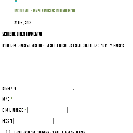
Angkor Wat – Tempelrundgang in Kambodscha
24 Feb., 2012
Schreibe einen Kommentar
Deine E-Mail-Adresse wird nicht veröffentlicht.
Erforderliche Felder sind mit
*
markiert
Kommentar
Name
*
E-Mail-Adresse
*
Website
E-Mail-Benachrichtigung bei weiteren Kommentaren.