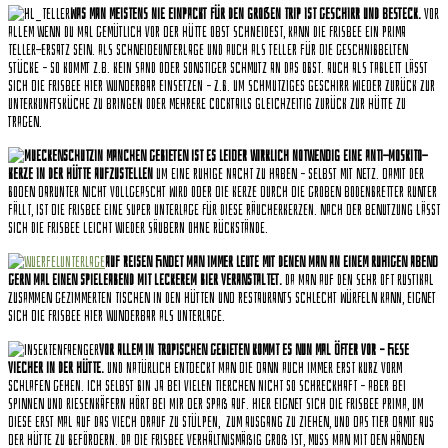
Was man meistens nie einpackt für den großen Trip ist Geschirr und Besteck.
Vor
allem wenn du mal gemütlich vor der Hütte Obst schneidest, kann die Frisbee ein prima
Teller-Ersatz sein. Als Schneideunterlage und auch als Teller für die geschnibbelten
Stücke – so kommt z.B. kein Sand oder sonstiger Schmutz an das Obst. Auch als Tablett lässt
sich die Frisbee hier wunderbar einsetzen – z.B. um schmutziges Geschirr wieder zurück zur
Unterkunftsküche zu bringen oder mehrere Cocktails gleichzeitig zurück zur Hütte zu
tragen.
In manchen Gebi
eten ist es leider wirklich notwendig eine Anti-Moskito-
Kerze in der Hütte aufzustellen
um eine ruhige Nacht zu haben – selbst mit Netz. Damit der
Boden darunter nicht vollgeascht wird oder die Kerze durch die groben Bodenbretter runter
fällt, ist die Frisbee eine super Unterlage für diese Räucherkerzen. Nach der Benutzung lässt
sich die Frisbee leicht wieder säubern ohne Rückstände.
Auf Reisen findet man immer Leute mit denen man an einem ruhigen Abend
gern mal einen Spieleabend mit leckerem Bier veranstaltet.
Da man auf den sehr oft rustikal
zusammen gezimmerten Tischen in den Hütten und Restaurants schlecht würfeln kann, eignet
sich die Frisbee hier wunderbar als Unterlage.
Vor allem in tropischen Gebieten kommt es nun mal öfter vor – fiese
Viecher in der Hütte.
Und natürlich entdeckt man die dann auch immer erst kurz vorm
schlafen gehen. Ich selbst bin ja bei vielen Tierchen nicht so schreckhaft – aber bei
Spinnen und Riesenkäfern hört bei mir der Spaß auf. Hier eignet sich die Frisbee prima, um
diese erst mal auf das Viech drauf zu stülpen, zum Ausgang zu ziehen, und das Tier damit aus
der Hütte zu befördern. Da die Frisbee verhältnismäßig groß ist, muss man mit den Händen