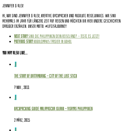
Jennifer & Alex
Hi, wir sind Jennifer & Alex, kreative Backpacker und absolute Reisejunkies. Wir sind
mehrmals im Jahr für längere Zeit auf Reisen und möchten dir hier unsere Geschichten
darüber erzählen. Unser Motto: #Lifeisajourney
Next story
Sind die Philippinen DEIN Reiseland? – Teste es jetzt!
Previous story
Koboldmakis Tarsier in Bohol
You may also like...
0
The story of Battambang – city of the lost stick
7 Nov., 2011
8
Backpacking Guide Malapascua Island – Visayas Philippinen
2 März, 2015
0