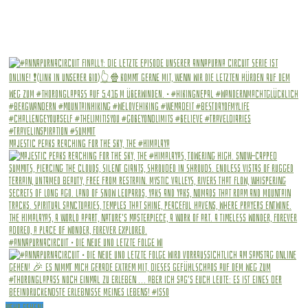
Majestic peaks reaching for the sky, The #Himalaya
#annapurnacircuit • Die Neue und letzte Folge wi