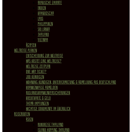
Arabische Emirate
Indien
Kambodscha
Laos
Philippinen
Sri Lanka
Thailand
Vietnam
Ägypten
WELTREISE PLANEN
Entscheidung zur Weltreise
Was kostet eine Weltreise?
Weltreise Zeitplan
One Way Ticket?
Job kündigen
Wohnung Kündigen, Untervermietung & Abmeldung aus Deutschland
Krankenkasse abmelden
Auslandskrankenversicherungen
Kreditkarte & Geld
Thema Impfungen
Wichtige Dokumente im Überblick
REISEROUTEN
Asien
Rundreise Thailand
Island Hopping Thailand