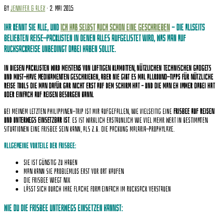
by
Jennifer & Alex
· 2. Mai 2015
Ihr kennt sie alle, und
ich hab selbst auch schon eine geschrieben
– die allseits
beliebten Reise-Packlisten in denen alles aufgelistet wird, was man auf
Rucksackreise unbedingt dabei haben sollte.
In diesen Packlisten wird meistens von luftigen Klamotten, nützlichen technischen Gadgets
und must-have Medikamenten geschrieben, aber nie gibt es mal Allround-Tipps für nützliche
Reise Tools die man dafür gar nicht erst auf dem Schirm hat – und die man eh immer dabei hat
oder einfach auf Reisen besorgen kann.
Bei meinem letzten Philippinen-Trip ist mir aufgefallen, wie vielseitig eine
Frisbee auf Reisen
und unterwegs einsetzbar ist
. Es ist wirklich erstaunlich wie viel mehr Wert in bestimmten
Situationen eine Frisbee sein kann, als z.B. die Packung Malaria-Prophylaxe.
Allgemeine Vorteile der Frisbee:
sie ist günstig zu haben
man kann sie problemlos erst vor Ort kaufen
die Frisbee wiegt nix
lässt sich durch ihre flache Form einfach im Rucksack verstauen
Wie du die Frisbee unterwegs einsetzen kannst: