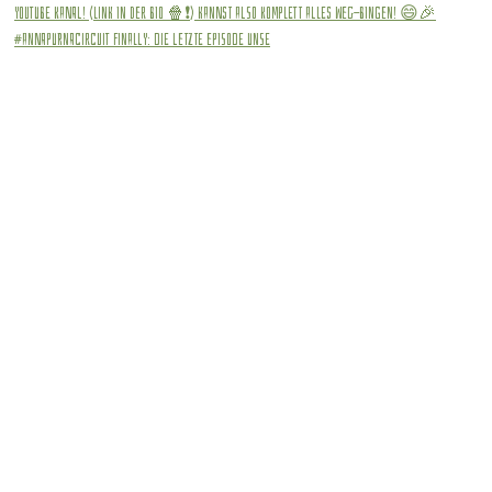
#annapurnacircuit Finally: die letzte Episode unse