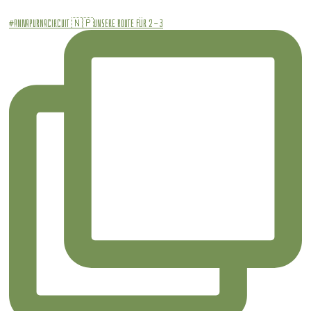
#annapurnacircuit 🇳🇵Unsere Route für 2 - 3