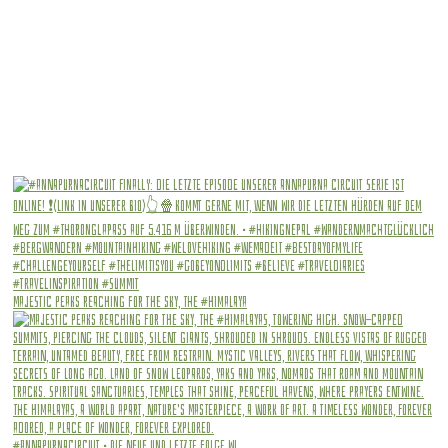
Majestic peaks reaching for the sky, The #Himalaya
#annapurnacircuit • Die Neue und letzte Folge wi