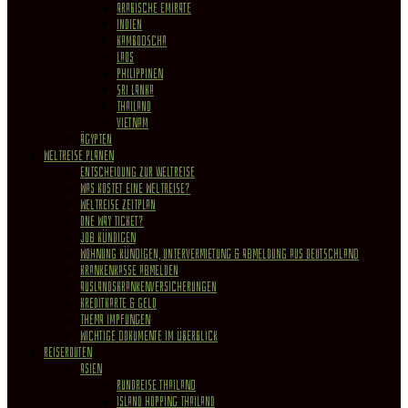
Arabische Emirate
Indien
Kambodscha
Laos
Philippinen
Sri Lanka
Thailand
Vietnam
Ägypten
WELTREISE PLANEN
Entscheidung zur Weltreise
Was kostet eine Weltreise?
Weltreise Zeitplan
One Way Ticket?
Job kündigen
Wohnung Kündigen, Untervermietung & Abmeldung aus Deutschland
Krankenkasse abmelden
Auslandskrankenversicherungen
Kreditkarte & Geld
Thema Impfungen
Wichtige Dokumente im Überblick
REISEROUTEN
Asien
Rundreise Thailand
Island Hopping Thailand