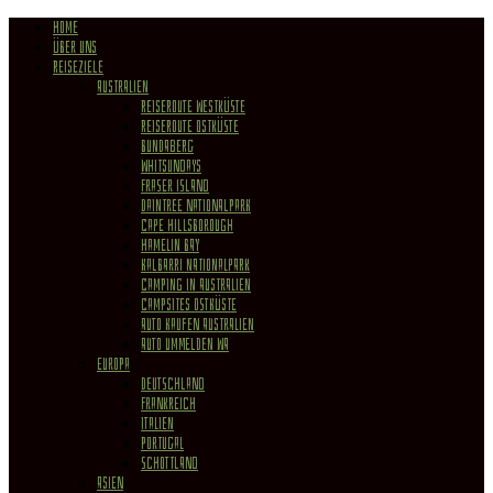
HOME
ÜBER UNS
REISEZIELE
Australien
Reiseroute Westküste
Reiseroute Ostküste
Bundaberg
Whitsundays
Fraser Island
Daintree Nationalpark
Cape Hillsborough
Hamelin Bay
Kalbarri Nationalpark
Camping in Australien
Campsites Ostküste
Auto kaufen Australien
Auto ummelden WA
Europa
Deutschland
Frankreich
Italien
Portugal
Schottland
Asien