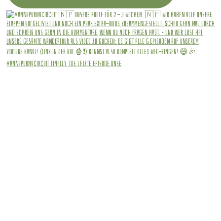
#annapurnacircuit Finally: die letzte Episode unse