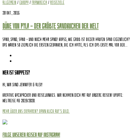
Allgemein
/
Europa
/
Frankreich
/
Reiseziele
20 Okt., 2016
Düne von Pyla – der größte Sandkuchen der Welt
Sand, Sand, Sand – und noch mehr Sand! Krass, wie groß ist dieser Haufen Sand eigentlich?
Das waren so ziemlich die ersten Gedanken, die ich hatte, als ich das erste Mal vor der...
Wer ist Snippets?
Hi, wir sind Jennifer & Alex!
Kreative Backpacker und Reisejunkies. Wir nehmen dich mit auf unsere Reisen! Update:
Weltreise ab 2019/2020.
Mehr über uns erfahren? Dann klick auf's Bild.
Folge unseren Reisen auf INSTAGRAM!