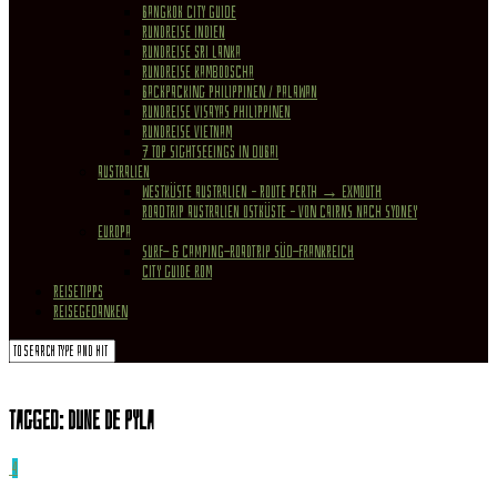
Bangkok City Guide
Rundreise Indien
Rundreise Sri Lanka
Rundreise Kambodscha
Backpacking Philippinen / Palawan
Rundreise Visayas Philippinen
Rundreise Vietnam
7 Top Sightseeings in Dubai
Australien
Westküste Australien – Route Perth → Exmouth
Roadtrip Australien Ostküste – von Cairns nach Sydney
Europa
Surf- & Camping-Roadtrip Süd-Frankreich
City Guide Rom
REISETIPPS
REISEGEDANKEN
Tagged:
Dune de Pyla
4